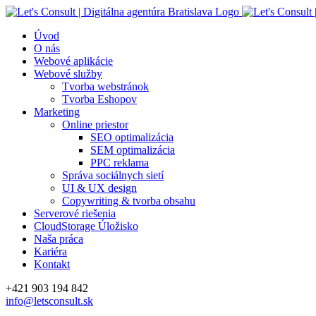
Skip
to
Úvod
content
O nás
Webové aplikácie
Webové služby
Tvorba webstránok
Tvorba Eshopov
Marketing
Online priestor
SEO optimalizácia
SEM optimalizácia
PPC reklama
Správa sociálnych sietí
UI & UX design
Copywriting & tvorba obsahu
Serverové riešenia
CloudStorage Úložisko
Naša práca
Kariéra
Kontakt
Facebook
+421 903 194 842
info@letsconsult.sk