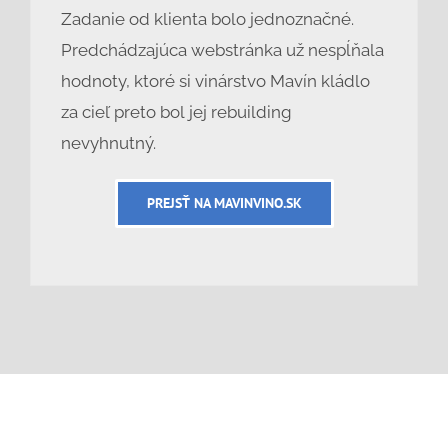
Zadanie od klienta bolo jednoznačné.
Predchádzajúca webstránka už nespĺňala
hodnoty, ktoré si vinárstvo Mavín kládlo
za cieľ preto bol jej rebuilding
nevyhnutný.
PREJSŤ NA MAVINVINO.SK